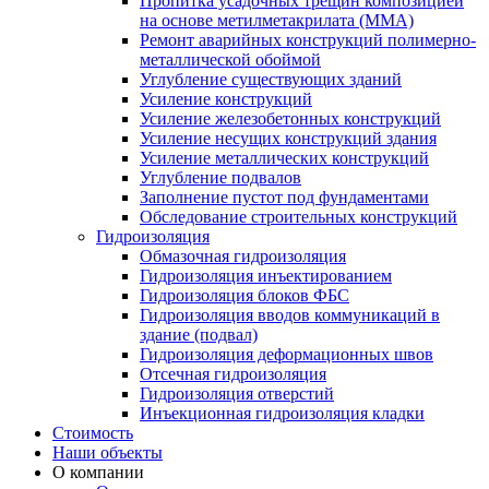
Пропитка усадочных трещин композицией
на основе метилметакрилата (ММА)
Ремонт аварийных конструкций полимерно-
металлической обоймой
Углубление существующих зданий
Усиление конструкций
Усиление железобетонных конструкций
Усиление несущих конструкций здания
Усиление металлических конструкций
Углубление подвалов
Заполнение пустот под фундаментами
Обследование строительных конструкций
Гидроизоляция
Обмазочная гидроизоляция
Гидроизоляция инъектированием
Гидроизоляция блоков ФБС
Гидроизоляция вводов коммуникаций в
здание (подвал)
Гидроизоляция деформационных швов
Отсечная гидроизоляция
Гидроизоляция отверстий
Инъекционная гидроизоляция кладки
Стоимость
Наши объекты
О компании