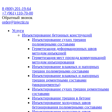
8 (800) 201-19-64
+7 (961) 110-70-00
Обратный звонок
order@injectir.ru
Услуги
Инъектирование бетонных конструкций
Инъектирование сухих трещин
полимерными составами
Герметизация деформационных швов
методом инъекцией
Герметизация мест прохода коммуникаций
методом инъецирования
Инъектирование влажных и напорных
трещин полимерными составами
Инъектирование влажных и напорных
трещин цементными составами
(микроцементы)
Инъектирование сухих трещин цементными
составами
Инъектирование трещин в бетоне
Инъектирование холодлных швов
бетонирования полимерными составами
Инъектирование холодлных швов