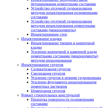
бетонирования цементными составами
Устройство отсечной гидроизоляции
методом инъектирования полимерными
составами
Устройство отсечной гидроизоляции
методом инъектирования цементными
составами (микроцементы)
Инъектирование стен
Инъектирование кладки
Инъектирование трещин в кирпичной
кладке
Усиление кирпичной и каменной клади
цементными составами (микроцементы)
методом инъецирования
Инъектирование грунтов
Силикатизация грунтов
Смолизация грунтов
Усиление грунтов в режиме гидроразрыва
Усиление фундамента инъецированием
цементных растворов
Цементация грунтов
Ремонт строительных конструкций
Пропитка поверхности полимерными
составами