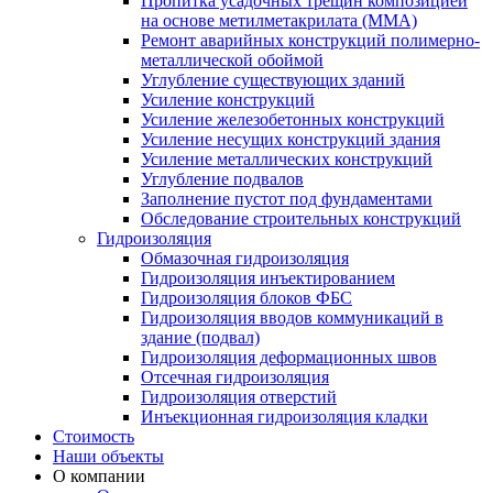
Пропитка усадочных трещин композицией
на основе метилметакрилата (ММА)
Ремонт аварийных конструкций полимерно-
металлической обоймой
Углубление существующих зданий
Усиление конструкций
Усиление железобетонных конструкций
Усиление несущих конструкций здания
Усиление металлических конструкций
Углубление подвалов
Заполнение пустот под фундаментами
Обследование строительных конструкций
Гидроизоляция
Обмазочная гидроизоляция
Гидроизоляция инъектированием
Гидроизоляция блоков ФБС
Гидроизоляция вводов коммуникаций в
здание (подвал)
Гидроизоляция деформационных швов
Отсечная гидроизоляция
Гидроизоляция отверстий
Инъекционная гидроизоляция кладки
Стоимость
Наши объекты
О компании