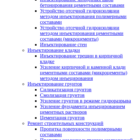
бетонирования цементными составами
Устройство отсечной гидроизоляции
методом инъектирования полимерными
составами
Устройство отсечной гидроизоляции
методом инъектирования цементными
составами (микроцементы)
Инъектирование стен
Инъектирование кладки
Инъектирование трещин в кирпичной
кладке
Усиление кирпичной и каменной клади
цементными составами (микроцементы)
методом инъецирования
Инъектирование грунтов
Силикатизация грунтов
Смолизация грунтов
Усиление грунтов в режиме гидроразрыва
Усиление фундамента инъецированием
цементных растворов
Цементация грунтов
Ремонт строительных конструкций
Пропитка поверхности полимерными
составами