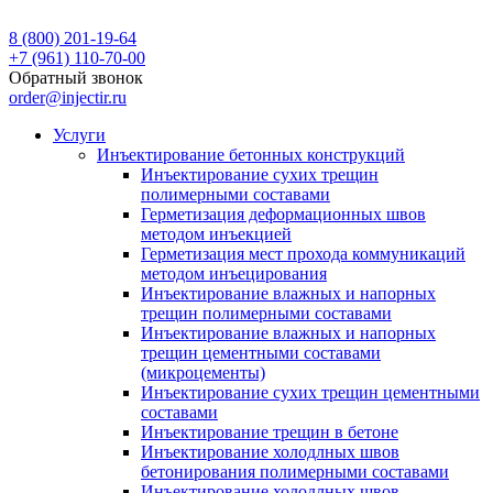
8 (800) 201-19-64
+7 (961) 110-70-00
Обратный звонок
order@injectir.ru
Услуги
Инъектирование бетонных конструкций
Инъектирование сухих трещин
полимерными составами
Герметизация деформационных швов
методом инъекцией
Герметизация мест прохода коммуникаций
методом инъецирования
Инъектирование влажных и напорных
трещин полимерными составами
Инъектирование влажных и напорных
трещин цементными составами
(микроцементы)
Инъектирование сухих трещин цементными
составами
Инъектирование трещин в бетоне
Инъектирование холодлных швов
бетонирования полимерными составами
Инъектирование холодлных швов