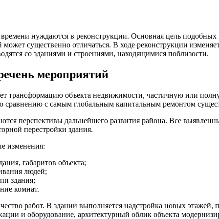
времени нуждаются в реконструкции. Основная цель подобных р
ожет существенно отличаться. В ходе реконструкции изменяет
одятся со зданиями и строениями, находящимися поблизости.
еречень мероприятий
гает трансформацию объекта недвижимости, частичную или полн
по сравнению с самым глобальным капитальным ремонтом сущес
аются перспективы дальнейшего развития района. Все выявленн
торной перестройки здания.
е изменения:
ания, габаритов объекта;
ивания людей;
пп здания;
ние комнат.
ство работ. В здании выполняется надстройка новых этажей, п
ции и оборудование, архитектурный облик объекта модернизир