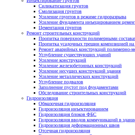
Инъектирование грунтов
Силикатизация грунтов
Смолизация грунтов
Усиление грунтов в режиме гидроразрыва
Усиление фундамента инъецированием цемен
Цементация грунтов
Ремонт строительных конструкций
Пропитка поверхности полимерными состава
Пропитка усадочных трещин композицией на
Ремонт аварийных конструкций полимерно-м
Углубление существующих зданий
Усиление конструкций
Усиление железобетонных конструкций
Усиление несущих конструкций здания
Усиление металлических конструкций
Углубление подвалов
Заполнение пустот под фундаментами
Обследование строительных конструкций
Гидроизоляция
Обмазочная гидроизоляция
Гидроизоляция инъектированием
Гидроизоляция блоков ФБС
Гидроизоляция вводов коммуникаций в здание
Гидроизоляция деформационных швов
Отсечная гидроизоляция