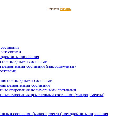
Регион:
Рязань
составами
 инъекцией
тодом инъецирования
н полимерными составами
 цементными составами (микроцементы)
оставами
ния полимерными составами
ния цементными составами
м инъектирования полимерными составами
 инъектирования цементными составами (микроцементы)
нтными составами (микроцементы) методом инъецирования