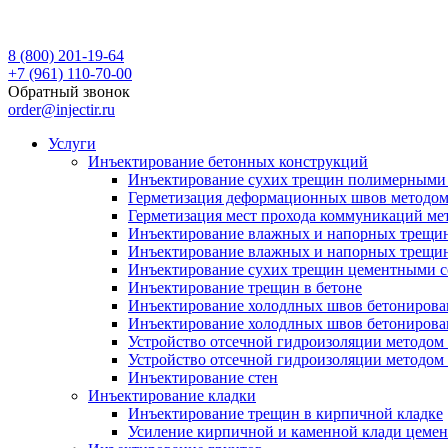
8 (800) 201-19-64
+7 (961) 110-70-00
Обратный звонок
order@injectir.ru
Услуги
Инъектирование бетонных конструкций
Инъектирование сухих трещин полимерными 
Герметизация деформационных швов методом
Герметизация мест прохода коммуникаций ме
Инъектирование влажных и напорных трещи
Инъектирование влажных и напорных трещин
Инъектирование сухих трещин цементными с
Инъектирование трещин в бетоне
Инъектирование холодлных швов бетонирова
Инъектирование холодлных швов бетонирова
Устройство отсечной гидроизоляции методо
Устройство отсечной гидроизоляции методом
Инъектирование стен
Инъектирование кладки
Инъектирование трещин в кирпичной кладке
Усиление кирпичной и каменной клади цеме