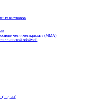
тных растворов
ми
 основе метилметакрилата (ММА)
еталлической обоймой
 (подвал)