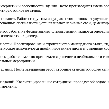
актеристик и особенностей здания. Часто производится смена о
нтируются новые стены.
основания. Работы с грунтом и фундаментом позволяют улучшит
рованные специалисты устанавливают набивные сваи, цементир
ятся работы на фасаде здания. Стандартными являются операции
изменяется их размер.
 сетей. Проектирование и строительство мансардного этажа, г
 на кровле используются профилированные листы и рулонные кр
елем работ совместно принимается решение о необходимости и в
тельных мероприятий.
 здания. После завершения работ строение становится более к
е зданий. Квалифицированные сотрудники проведут обследовани
 гарантии.