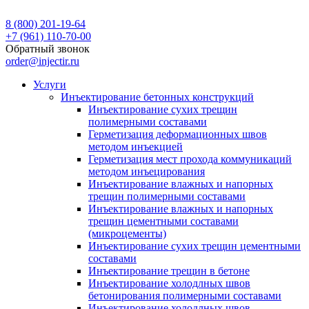
8 (800) 201-19-64
+7 (961) 110-70-00
Обратный звонок
order@injectir.ru
Услуги
Инъектирование бетонных конструкций
Инъектирование сухих трещин
полимерными составами
Герметизация деформационных швов
методом инъекцией
Герметизация мест прохода коммуникаций
методом инъецирования
Инъектирование влажных и напорных
трещин полимерными составами
Инъектирование влажных и напорных
трещин цементными составами
(микроцементы)
Инъектирование сухих трещин цементными
составами
Инъектирование трещин в бетоне
Инъектирование холодлных швов
бетонирования полимерными составами
Инъектирование холодлных швов