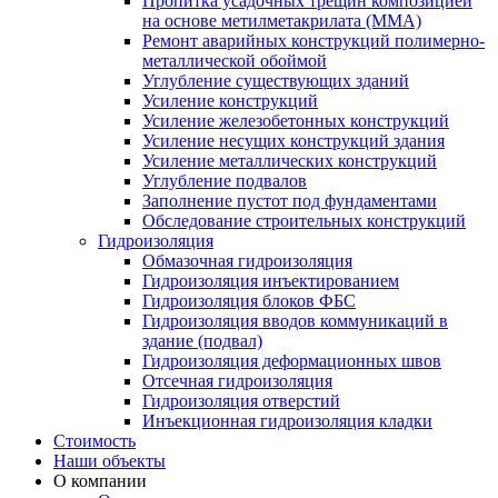
Пропитка усадочных трещин композицией
на основе метилметакрилата (ММА)
Ремонт аварийных конструкций полимерно-
металлической обоймой
Углубление существующих зданий
Усиление конструкций
Усиление железобетонных конструкций
Усиление несущих конструкций здания
Усиление металлических конструкций
Углубление подвалов
Заполнение пустот под фундаментами
Обследование строительных конструкций
Гидроизоляция
Обмазочная гидроизоляция
Гидроизоляция инъектированием
Гидроизоляция блоков ФБС
Гидроизоляция вводов коммуникаций в
здание (подвал)
Гидроизоляция деформационных швов
Отсечная гидроизоляция
Гидроизоляция отверстий
Инъекционная гидроизоляция кладки
Стоимость
Наши объекты
О компании