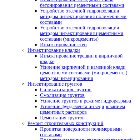
бетонирования цементными составами
Устройство отсечной гидроизоляции
методом инъектирования полимерными
составами
Устройство отсечной гидроизоляции
методом инъектирования цементными
составами (микроцементы)
Инъектирование стен
Инъектирование кладки
Инъектирование трещин в кирпичной
кладке
Усиление кирпичной и каменной клади
цементными составами (микроцементы)
методом инъецирования
Инъектирование грунтов
Силикатизация грунтов
Смолизация грунтов
Усиление грунтов в режиме гидроразрыва
Усиление фундамента инъецированием
цементных растворов
Цементация грунтов
Ремонт строительных конструкций
Пропитка поверхности полимерными
составами